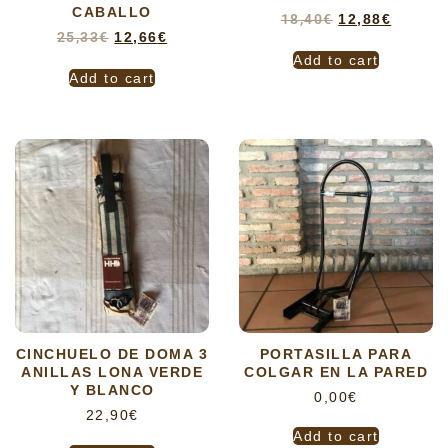
CABALLO
18,40
€
12,88
€
25,33
€
12,66
€
Add to cart
Add to cart
CINCHUELO DE DOMA 3
PORTASILLA PARA
ANILLAS LONA VERDE
COLGAR EN LA PARED
Y BLANCO
0,00
€
22,90
€
Add to cart