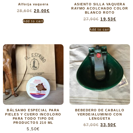
Alforja vaquera
ASIENTO SILLA VAQUERA
RAYMO ACOLCHADO COLOR
28,60
€
20,00
€
BLANCO ROTO
27,90
€
19,53
€
Add to cart
Add to cart
BÁLSAMO ESPECIAL PARA
BEBEDERO DE CABALLO
PIELES Y CUERO INCOLORO
VERDE/ALUMINIO CON
PARA TODO TIPO DE
LENGÜETA
PRODUCTOS 210 ML
67,00
€
33,50
€
5,50
€