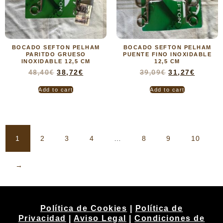
BOCADO SEFTON PELHAM
BOCADO SEFTON PELHAM
PARITDO GRUESO
PUENTE FINO INOXIDABLE
INOXIDABLE 12,5 CM
12,5 CM
48,40
€
38,72
€
39,09
€
31,27
€
Add to cart
Add to cart
1
2
3
4
…
8
9
10
→
Política de Cookies
|
Política de
Privacidad
|
Aviso Legal
|
Condiciones de