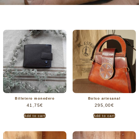
Billetero monedero
Bolso artesanal
41,75
€
295,00
€
Add to cart
Add to cart