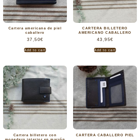
Cartera americana de piel
CARTERA BILLETERO
caballero
AMERICANO CABALLERO
37,50
€
43,95
€
Add to cart
Add to cart
Cartera billetero con
CARTERA CABALLERO PIEL
monedero interior en marrón