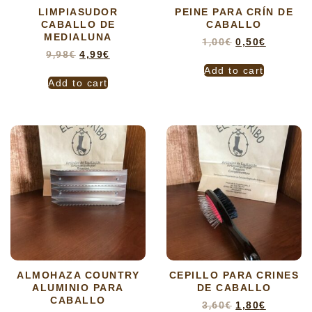
LIMPIASUDOR
PEINE PARA CRÍN DE
CABALLO DE
CABALLO
MEDIALUNA
1,00
€
0,50
€
9,98
€
4,99
€
Add to cart
Add to cart
ALMOHAZA COUNTRY
CEPILLO PARA CRINES
ALUMINIO PARA
DE CABALLO
CABALLO
3,60
€
1,80
€