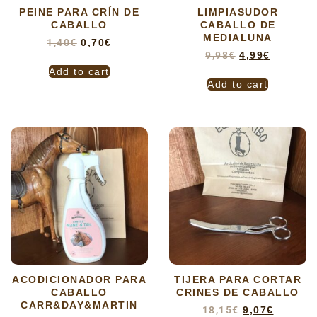
PEINE PARA CRÍN DE
LIMPIASUDOR
CABALLO
CABALLO DE
MEDIALUNA
1,40
€
0,70
€
9,98
€
4,99
€
Add to cart
Add to cart
ACODICIONADOR PARA
TIJERA PARA CORTAR
CABALLO
CRINES DE CABALLO
CARR&DAY&MARTIN
18,15
€
9,07
€