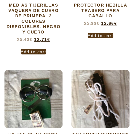
MEDIAS TIJERILLAS
PROTECTOR HEBILLA
VAQUERA DE CUERO
TRASERO PARA
DE PRIMERA. 2
CABALLO
COLORES
25,33
€
12,66
€
DISPONIBLES: NEGRO
Y CUERO
Add to cart
25,43
€
12,71
€
Add to cart