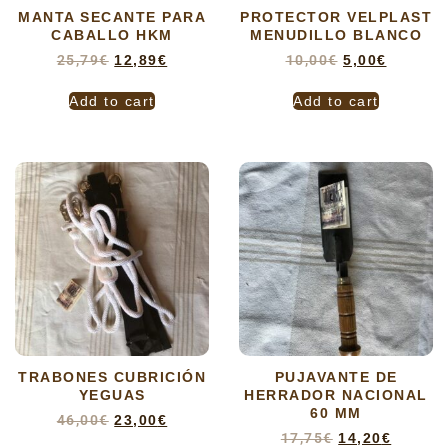
MANTA SECANTE PARA
PROTECTOR VELPLAST
CABALLO HKM
MENUDILLO BLANCO
25,79
€
12,89
€
10,00
€
5,00
€
Add to cart
Add to cart
TRABONES CUBRICIÓN
PUJAVANTE DE
YEGUAS
HERRADOR NACIONAL
60 MM
46,00
€
23,00
€
17,75
€
14,20
€