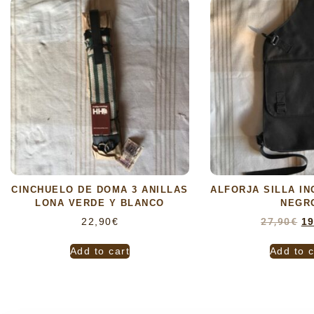
CINCHUELO DE DOMA 3 ANILLAS
ALFORJA SILLA I
LONA VERDE Y BLANCO
NEGR
22,90
€
27,90
€
19
Add to cart
Add to c