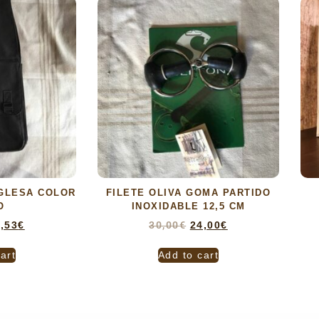
NGLESA COLOR
FILETE OLIVA GOMA PARTIDO
O
INOXIDABLE 12,5 CM
,53
€
30,00
€
24,00
€
art
Add to cart