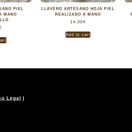
SANO PIEL
LLAVERO ARTESANO HOJA PIEL
A MANO
REALIZADO A MANO
LLO
14,00
€
€
Add to cart
art
so Legal
|