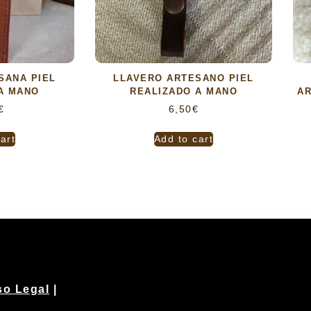
SANA PIEL
LLAVERO ARTESANO PIEL
A MANO
REALIZADO A MANO
AR
€
6,50
€
art
Add to cart
so Legal
|