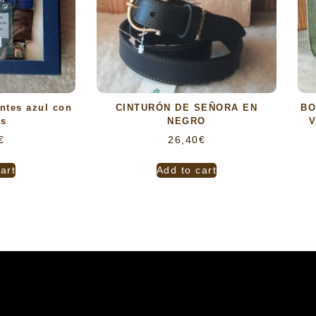
antes azul con
CINTURÓN DE SEÑORA EN
BO
es
NEGRO
V
€
26,40
€
art
Add to cart