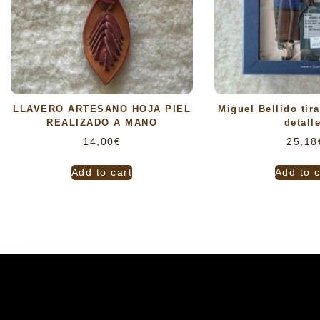
LLAVERO ARTESANO HOJA PIEL
Miguel Bellido tir
REALIZADO A MANO
detall
14,00
€
25,18
Add to cart
Add to c