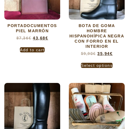
PORTADOCUMENTOS
BOTA DE GOMA
PIEL MARRÓN
HOMBRE
HISPANOHÍPICA NEGRA
87,36
€
43,68
€
CON FORRO EN EL
INTERIOR
Add to cart
59,90
€
35,94
€
Select options