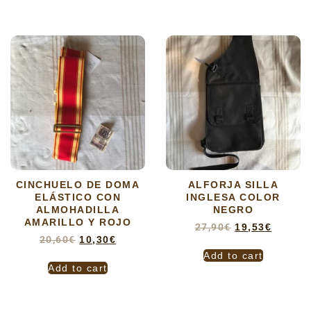
CINCHUELO DE DOMA
ALFORJA SILLA
ELÁSTICO CON
INGLESA COLOR
ALMOHADILLA
NEGRO
AMARILLO Y ROJO
27,90
€
19,53
€
20,60
€
10,30
€
Add to cart
Add to cart