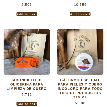
2,50
€
10,35
€
Add to cart
Add to cart
JABONCILLO DE
BÁLSAMO ESPECIAL
GLICERINA PARA
PARA PIELES Y CUERO
LIMPIEZA DE CUERO
INCOLORO PARA TODO
TIPO DE PRODUCTOS
9,71
€
210 ML
5,50
€
Add to cart