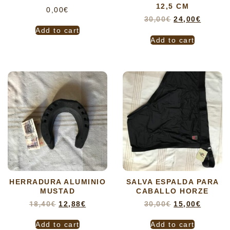
12,5 CM
0,00
€
30,00
€
24,00
€
Add to cart
Add to cart
HERRADURA ALUMINIO
SALVA ESPALDA PARA
MUSTAD
CABALLO HORZE
18,40
€
12,88
€
30,00
€
15,00
€
Add to cart
Add to cart