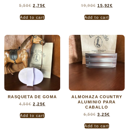
5,50
€
2,75
€
19,90
€
15,92
€
Add to cart
Add to cart
RASQUETA DE GOMA
ALMOHAZA COUNTRY
ALUMINIO PARA
4,50
€
2,25
€
CABALLO
6,50
€
3,25
€
Add to cart
Add to cart