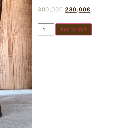
300,00
€
230,00
€
Add to cart