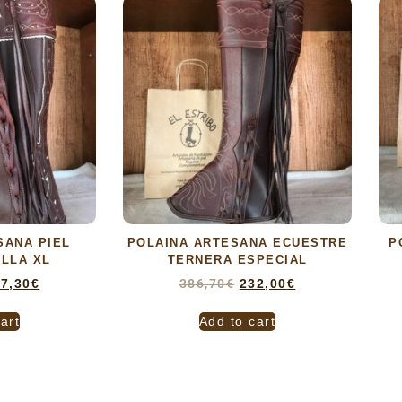
SANA PIEL
POLAINA ARTESANA ECUESTRE
P
LLA XL
TERNERA ESPECIAL
7,30
€
386,70
€
232,00
€
art
Add to cart