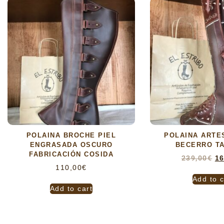
POLAINA BROCHE PIEL
POLAINA ARTE
ENGRASADA OSCURO
BECERRO TA
FABRICACIÓN COSIDA
239,00
€
16
110,00
€
Add to c
Add to cart