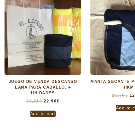
JUEGO DE VENDA DESCANSO
MANTA SECANTE P
LANA PARA CABALLO. 4
HKM
UNIDADES
25,79
€
12
29,21
€
22,90
€
Add to c
Add to cart