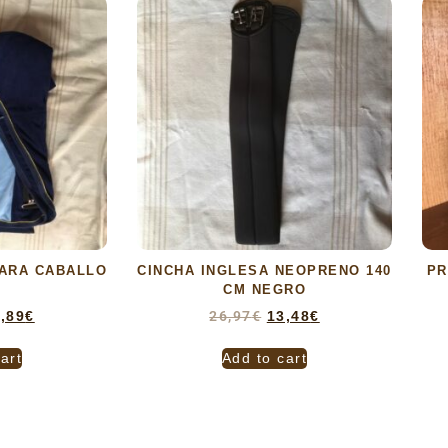
ARA CABALLO
CINCHA INGLESA NEOPRENO 140
PR
CM NEGRO
,89
€
26,97
€
13,48
€
art
Add to cart