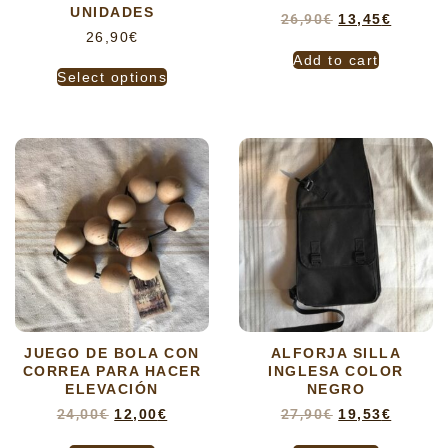
UNIDADES
26,90
€
13,45
€
26,90
€
Add to cart
Select options
JUEGO DE BOLA CON
ALFORJA SILLA
CORREA PARA HACER
INGLESA COLOR
ELEVACIÓN
NEGRO
24,00
€
12,00
€
27,90
€
19,53
€