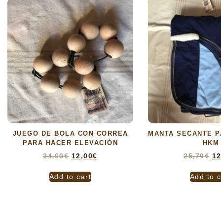
JUEGO DE BOLA CON CORREA
MANTA SECANTE P
PARA HACER ELEVACIÓN
HKM
24,00
€
12,00
€
25,79
€
12
Add to cart
Add to c