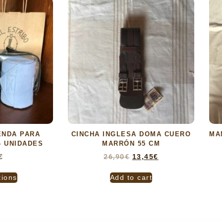
ENDA PARA
CINCHA INGLESA DOMA CUERO
MA
4 UNIDADES
MARRÓN 55 CM
€
26,90
€
13,45
€
tions
Add to cart