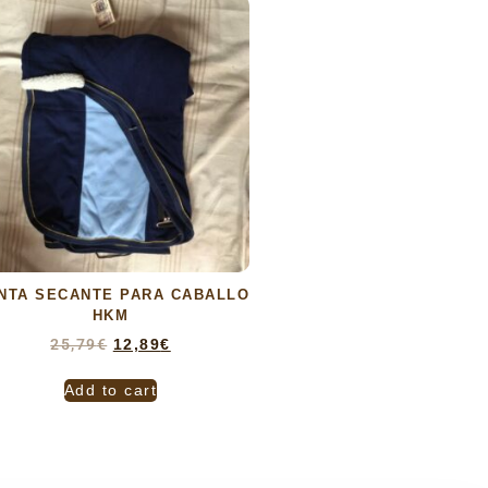
NTA SECANTE PARA CABALLO
HKM
25,79
€
12,89
€
Add to cart