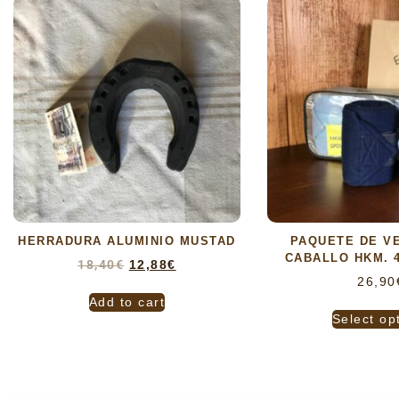
HERRADURA ALUMINIO MUSTAD
PAQUETE DE V
CABALLO HKM. 
18,40
€
12,88
€
26,90
Add to cart
Select op