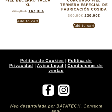
PIEL BECERRO TALLA
CONCURSO PIEL
XL
TERNERA ESPECIAL DE
FABRICACIÓN COSIDA
239,00
€
167,30
€
300,00
€
230,00
€
Add to cart
Add to cart
Política de Cookies
|
Política de
Privacidad
|
Aviso Legal
|
Condiciones de
ventas
Web desarrollada por BATATECH. Contacte
aquí