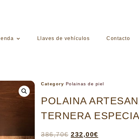
ienda
Llaves de vehículos
Contacto
Category
Polainas de piel
POLAINA ARTESA
TERNERA ESPECI
386,70
€
232,00
€