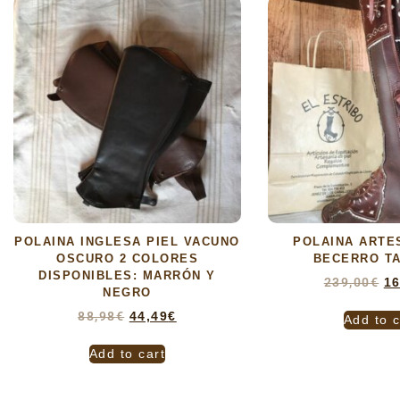
POLAINA INGLESA PIEL VACUNO
POLAINA ARTE
OSCURO 2 COLORES
BECERRO TA
DISPONIBLES: MARRÓN Y
239,00
€
16
NEGRO
88,98
€
44,49
€
Add to c
Add to cart