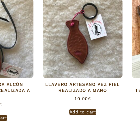
RA ALCÓN
LLAVERO ARTESANO PEZ PIEL
REALIZADA A
REALIZADO A MANO
T
O
10,00
€
€
Add to cart
art