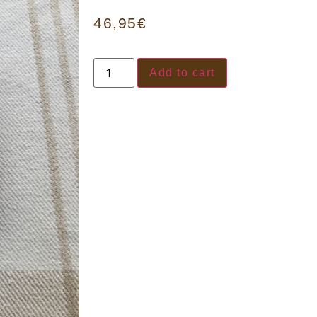
46,95
€
Add to cart